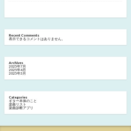
Recent Comments
表示できるコメントはありません。
Archives
2025年7月
2025年4月
2025年3月
Categories
ギター本体のこと
楽曲リスト
楽曲診断アプリ