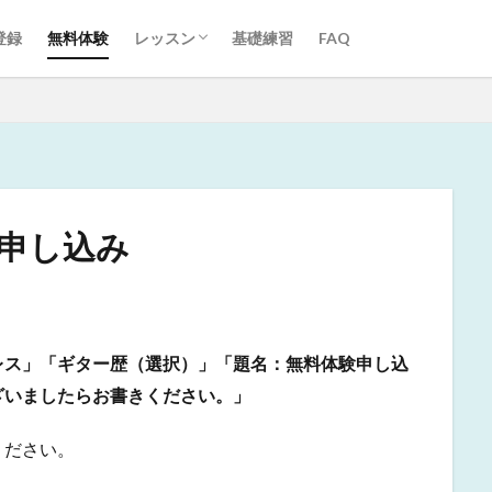
「3ヶ月で1曲マスター」コース
通常ギターレッスン
登録
無料体験
レッスン
基礎練習
FAQ
「3ヶ月で1曲マスター」コース
通常ギターレッスン
お申し込み
レス」「ギター歴（選択）」「題名：無料体験申し込
ざいましたらお書きください。」
ください。